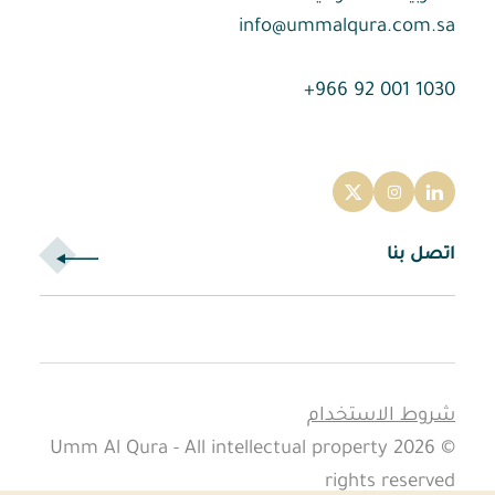
info@ummalqura.com.sa
1030 001 92 966+
اتصل بنا
عند الضغط على 'قبول جميع ملفات تعريف الارتباط'، فإنك توافق على
تخزين ملفات تعريف الارتباط على جهازك لتحسين التنقل في الموقع،
شروط الاستخدام
وتحليل استخدامك للموقع، والمساعدة في جهودنا التسويقية.
© 2026 Umm Al Qura - All intellectual property
rights reserved