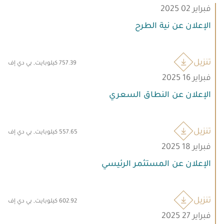
فبراير 02 2025
الحكومية في شركة أم القرى للتنمية والإعمار 60.8%
الإعلان عن نية الطرح
قبل الطرح العام الأولي.
استثمر غالبية المساهمين في الشركة بشكل نقدي،
تنزيل
757.39 كيلوبايت, بي دي إف
بينما تم تعويض جزء صغير نسبياً فقط من المالكين
فبراير 16 2025
الأصليين عن أراضيهم مقابل الأسهم، وتمثل
المساهمات العينية 2.9 مليار ريال سعودي من
الإعلان عن النطاق السعري
إجمالي رأس المال الذي يتجاوز 13 مليار ريال سعودي.
تنزيل
557.65 كيلوبايت, بي دي إف
فبراير 18 2025
الإعلان عن المستثمر الرئيسي
تنزيل
602.92 كيلوبايت, بي دي إف
فبراير 27 2025