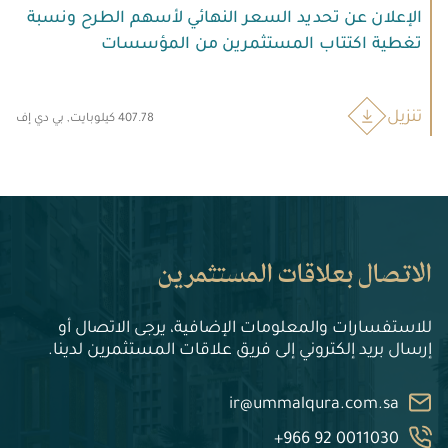
الإعلان عن تحديد السعر النهائي لأسهم الطرح ونسبة
تغطية اكتتاب المستثمرين من المؤسسات
تنزيل
407.78 كيلوبايت, بي دي إف
الاتصال بعلاقات المستثمرين
للاستفسارات والمعلومات الإضافية، يرجى الاتصال أو
إرسال بريد إلكتروني إلى فريق علاقات المستثمرين لدينا.
ir@ummalqura.com.sa
+966 92 0011030