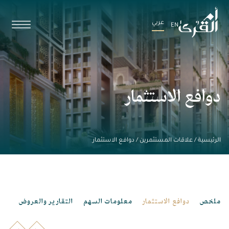
عربي
EN
دوافع الاستثمار
الرئيسية
/
علاقات المستثمرين
/
دوافع الاستثمار
ملخص
دوافع الاستثمار
معلومات السهم
التقارير والعروض
أهم